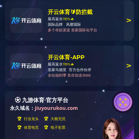
灭菌注射用水
公司电话：0519-8730-2065​ 营销中心：021-6075-3300
地址：江苏省溧阳市经济开发区康安路3号
Copyright 2019 9U平台版权所有 AII Rights Reserved
(苏)非经营性-2023-15643(互联网药品信息服务资格证书)
苏ICP备17004453号-1
星空官网
|
星空首页_星空(中国)
|
KY在线官网
|
华体会开户
|
多宝手机网页版登录入
口
|
世界杯在线登录官网
|
leyu
|
九游官方网页版
|
开云手机官方版登录入口
|